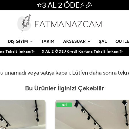
⭐3 AL 2 ÖDE⚡🎉
DIŞ GIYIM
TAKIM
AKSESUAR
ŞAL
OUTLE
 Taksit İmkanı✨
3 AL 2 ÖDE⚡Kredi Kartına Taksit İmkanı✨
3
 bulunamadı veya satışa kapalı. Lütfen daha sonra tek
Bu Ürünler İlginizi Çekebilir
YENİ