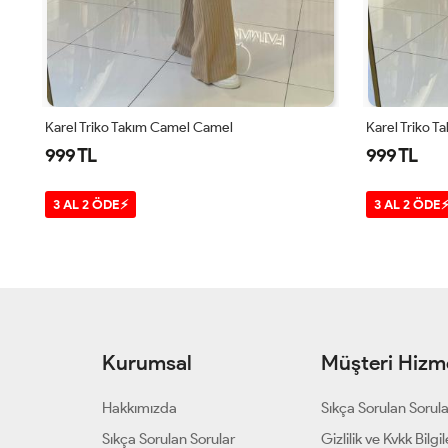
Karel Triko Takım Su Yeşili Su Yeşili
Karel Triko Ta
999 TL
999 TL
3 AL 2 ÖDE⚡
3 AL 2 ÖDE
Kurumsal
Müşteri Hizme
Hakkımızda
Sıkça Sorulan Sorul
Sıkça Sorulan Sorular
Gizlilik ve Kvkk Bilgil