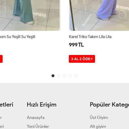
kım Lila Lila
İnci Gömlek Pembe Pembe
999 TL
⚡
3 AL 2 ÖDE⚡
tleri
Hızlı Erişim
Popüler Katego
ar
Anasayfa
Üst Giyim
eri
Yeni Ürünler
Alt giyim