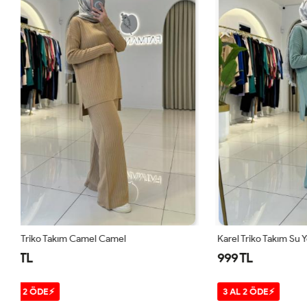
Karel Triko Takım Su Yeşili Su Yeşili
Karel Triko Ta
999 TL
999 TL
3 AL 2 ÖDE⚡
3 AL 2 ÖDE