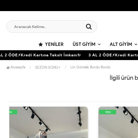
YENILER
ÜST GIYIM
ALT GIYIM
 2 ÖDE⚡Kredi Kartına Taksit İmkanı✨
3 AL 2 ÖDE⚡Kredi Kartına
Anasayfa
Lin Gömlek Bordo Bordo
SEZON SONU⚡
İlgili ürün
YENİ
YENİ