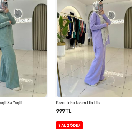
kım Lila Lila
Moss Takım Krem Krem
1,499 TL
⚡
3 AL 2 ÖDE⚡