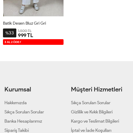
Batik Desen Bluz Gri Gri
1,500 TL
33
%
999 TL
S-M
L-
3 AL 2 ÖDE⚡
XL
Kurumsal
Müşteri Hizmetleri
Hakkımızda
Sıkça Sorulan Sorular
Sıkça Sorulan Sorular
Gizlilik ve Kvkk Bilgileri
Banka Hesaplarımız
Kargo ve Teslimat Bilgileri
Sipariş Takibi
İptal ve İade Koşulları