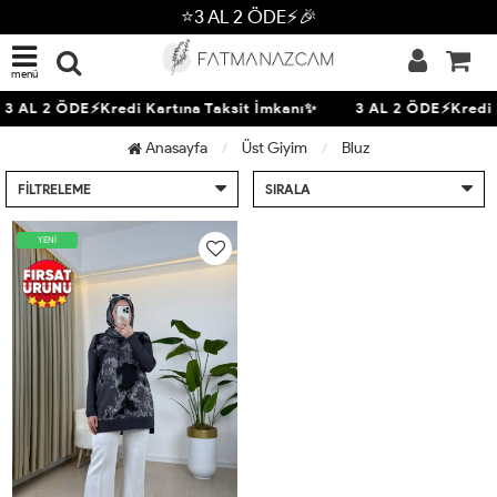
⭐3 AL 2 ÖDE⚡🎉
menü
3 AL 2 ÖDE⚡Kredi Kartına Taksit İmkanı✨
3 AL 2 ÖDE⚡Kredi 
Anasayfa
Üst Giyim
Bluz
FILTRELEME
SIRALA
YENİ