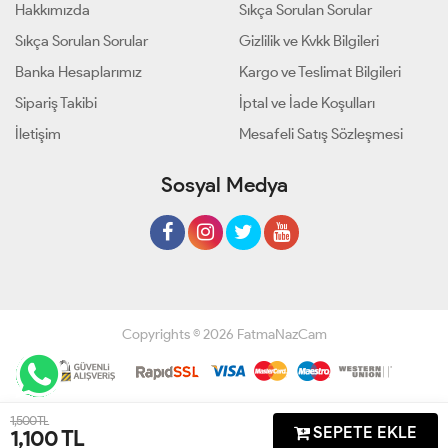
Hakkımızda
Sıkça Sorulan Sorular
Sıkça Sorulan Sorular
Gizlilik ve Kvkk Bilgileri
Banka Hesaplarımız
Kargo ve Teslimat Bilgileri
Sipariş Takibi
İptal ve İade Koşulları
İletişim
Mesafeli Satış Sözleşmesi
Sosyal Medya
Copyrights © 2026 FatmaNazCam
Geliştir - powered by innovation
1,500 TL
SEPETE EKLE
1,100
TL