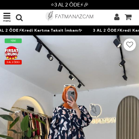
⭐3 AL 2 ÖDE⚡🎉
menü
L 2 ÖDE⚡Kredi Kartına Taksit İmkanı✨
3 AL 2 ÖDE⚡Kredi Kart
YENİ
3 AL 2 ÖDE⚡