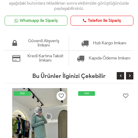
aşağıdaki butonlara tıkladıktan sonra ekibimizle görüştüğünüzde
paylaşabilirsiniz.
Whatsapp ile Sipariş
Telefon ile Sipariş
Güvenli Alışveriş
Hızlı Kargo İmkanı
İmkanı
Kredi Kartına Taksit
Kapıda Ödeme İmkanı
İmkanı
Bu Ürünler İlginizi Çekebilir
YENİ
YENİ