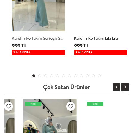
Karel Triko Takım Su Yeşili Su Yeşili
Karel Triko Takım Lila Lila
999 TL
999 TL
3 AL 2 ÖDE⚡
3 AL 2 ÖDE⚡
Çok Satan Ürünler
YENİ
YENİ