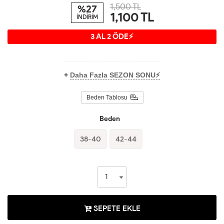
1,500 TL
%27
1,100
TL
İNDİRİM
3 AL 2 ÖDE⚡
+
Daha Fazla SEZON SONU⚡
Beden Tablosu
Beden
38-40
42-44
SEPETE EKLE