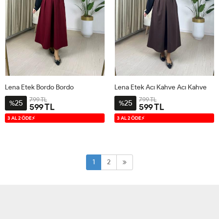
Lena Etek Bordo Bordo
Lena Etek Acı Kahve Acı Kahve
799 TL
799 TL
25
25
%
%
599 TL
599 TL
38-
42-
38-
42-
3 AL 2 ÖDE⚡
3 AL 2 ÖDE⚡
40
44
40
44
1
2