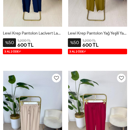
Lewi Krep Pantolon Lacivert Lacivert
Lewi Krep Pantolon Yağ Yeşili Yağ Yeşili
1,200 TL
1,200 TL
50
50
%
%
600 TL
600 TL
S
M
L
XL
S
M
L
XL
3 AL 2 ÖDE⚡
3 AL 2 ÖDE⚡