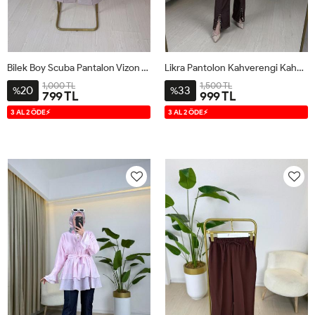
Bilek Boy Scuba Pantalon Vizon Vizon
Likra Pantolon Kahverengi Kahverengi
1,000 TL
1,500 TL
20
33
%
%
799 TL
999 TL
1
2
S
M
L
XL
3 AL 2 ÖDE⚡
3 AL 2 ÖDE⚡