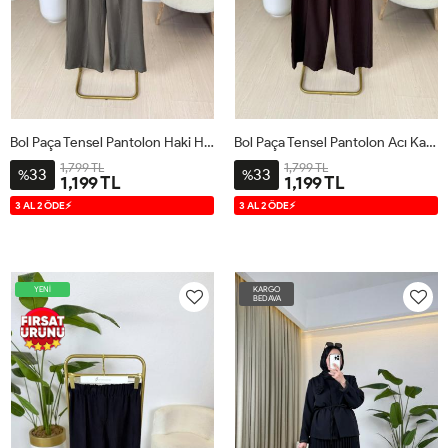
Bol Paça Tensel Pantolon Haki Haki
Bol Paça Tensel Pantolon Acı Kahve Acı Kahve
1,799 TL
1,799 TL
33
33
%
%
1,199 TL
1,199 TL
38
40
42
44
38
40
42
44
3 AL 2 ÖDE⚡
3 AL 2 ÖDE⚡
YENİ
KARGO
BEDAVA