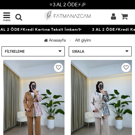
⭐3 AL 2 ÖDE⚡🎉
menü
 2 ÖDE⚡Kredi Kartına Taksit İmkanı✨
3 AL 2 ÖDE⚡Kredi Kartı
Anasayfa
Alt giyim
FILTRELEME
SIRALA