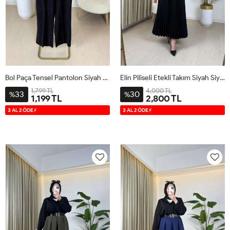
Bol Paça Tensel Pantolon Siyah Siyah
Elin Piliseli Etekli Takım Siyah Siyah
1,799 TL
4,000 TL
33
30
%
%
1,199 TL
2,800 TL
38
40
42
44
1
2
3 AL 2 ÖDE⚡
3 AL 2 ÖDE⚡