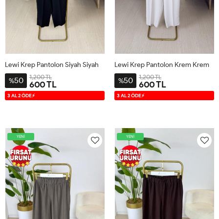
Lewi Krep Pantolon Siyah Siyah
Lewi Krep Pantolon Krem Krem
1,200 TL
1,200 TL
50
50
%
%
600 TL
600 TL
S
M
L
XL
S
M
L
XL
3 AL 2 ÖDE⚡
3 AL 2 ÖDE⚡
YENİ
YENİ