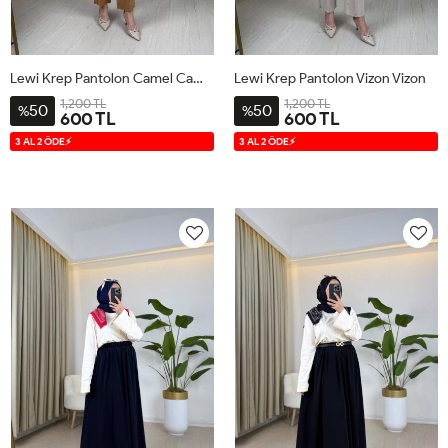
Lewi Krep Pantolon Camel Camel
Lewi Krep Pantolon Vizon Vizon
1,200 TL
1,200 TL
50
50
%
%
600 TL
600 TL
S
M
L
XL
S
M
L
XL
3 AL 2 ÖDE⚡
3 AL 2 ÖDE⚡