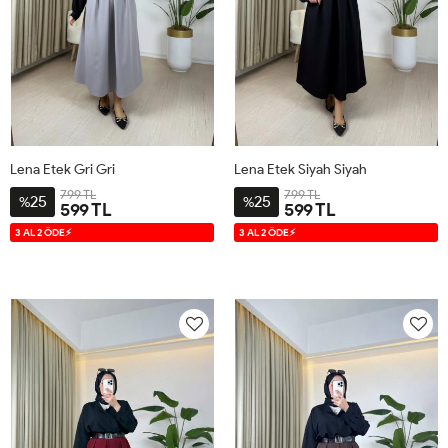
Lena Etek Gri Gri
Lena Etek Siyah Siyah
799 TL
799 TL
25
25
%
%
599 TL
599 TL
38-
42-
38-
42-
3 AL 2 ÖDE⚡
3 AL 2 ÖDE⚡
40
44
40
44