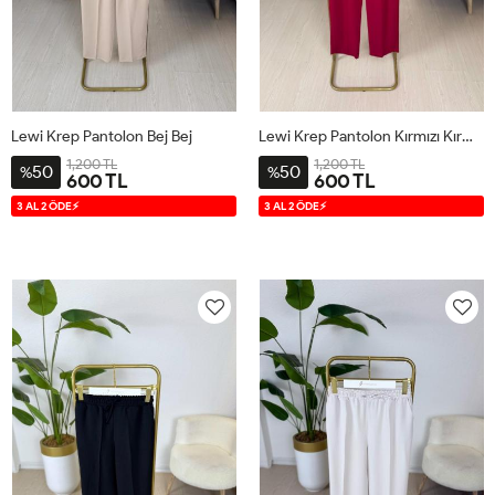
Lewi Krep Pantolon Bej Bej
Lewi Krep Pantolon Kırmızı Kırmızı
1,200 TL
1,200 TL
50
50
%
%
600 TL
600 TL
S
M
L
XL
S
M
L
XL
3 AL 2 ÖDE⚡
3 AL 2 ÖDE⚡