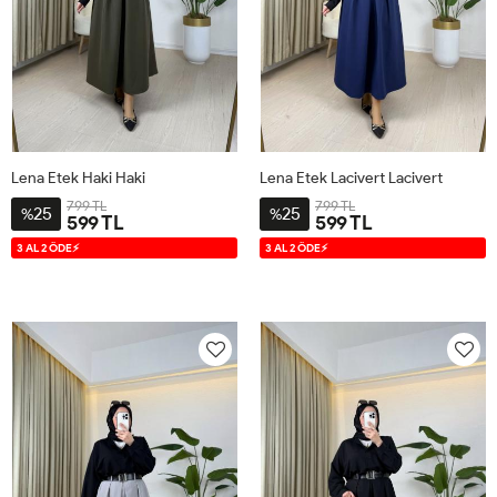
Lena Etek Haki Haki
Lena Etek Lacivert Lacivert
799 TL
799 TL
25
25
%
%
599 TL
599 TL
38-
42-
38-
42-
3 AL 2 ÖDE⚡
3 AL 2 ÖDE⚡
40
44
40
44