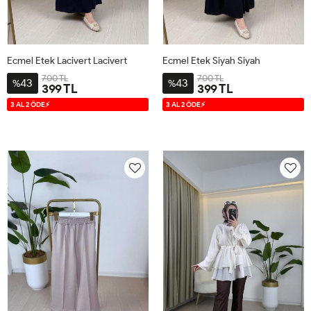
Ecmel Etek Lacivert Lacivert
Ecmel Etek Siyah Siyah
700 TL
700 TL
43
43
%
%
399 TL
399 TL
STANDART
STANDART
3 AL 2 ÖDE⚡
3 AL 2 ÖDE⚡