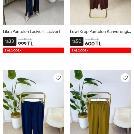
Likra Pantolon Lacivert Lacivert
Lewi Krep Pantolon Kahverengi Kahverengi
1,500 TL
1,200 TL
33
50
%
%
999 TL
600 TL
S
M
L
XL
S
M
L
XL
3 AL 2 ÖDE⚡
3 AL 2 ÖDE⚡