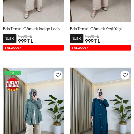
Eda Tensel Gömlek İndigo Lacivert
Eda Tensel Gömlek Yeşil Yeşil
1,500 TL
1,500 TL
33
33
%
%
999 TL
999 TL
1
2
3
1
2
3
3 AL 2 ÖDE⚡
3 AL 2 ÖDE⚡
YENİ