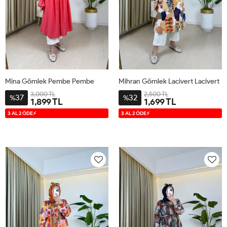
Mina Gömlek Pembe Pembe
Mihran Gömlek Lacivert Lacivert
3,000 TL
2,500 TL
37
32
%
%
1,899 TL
1,699 TL
S
M
L
XL
S
M
L
XL
3 AL 2 ÖDE⚡
3 AL 2 ÖDE⚡