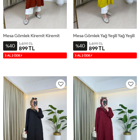
Mesa Gömlek Kiremit Kiremit
Mesa Gömlek Yağ Yeşili Yağ Yeşili
1,499 TL
1,499 TL
40
40
%
%
899 TL
899 TL
38-
42-
46-
38-
42-
46-
3 AL 2 ÖDE⚡
3 AL 2 ÖDE⚡
40
44
48
40
44
48