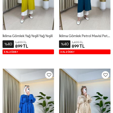
İklima Gömlek Yağ Yeşili Yağ Yeşili
İklima Gömlek Petrol Mavisi Petrol Mavisi
1,499 TL
1,499 TL
40
40
%
%
899 TL
899 TL
38-
42-
46-
38-
42-
46-
3 AL 2 ÖDE⚡
3 AL 2 ÖDE⚡
40
44
48
40
44
48