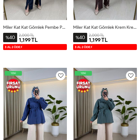
Miler Kat Kat Gömlek Pembe Pembe
Miler Kat Kat Gömlek Krem Krem
2,000 TL
2,000 TL
40
40
%
%
1,199 TL
1,199 TL
S
M
L
XL
S
M
L
XL
3 AL 2 ÖDE⚡
3 AL 2 ÖDE⚡
YENİ
YENİ