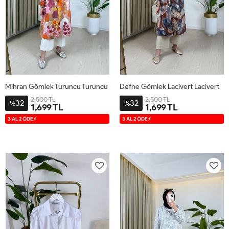
Mihran Gömlek Turuncu Turuncu
Defne Gömlek Lacivert Lacivert
2,500 TL
2,500 TL
32
32
%
%
1,699 TL
1,699 TL
S
M
L
XL
S
M
L
XL
3 AL 2 ÖDE⚡
3 AL 2 ÖDE⚡