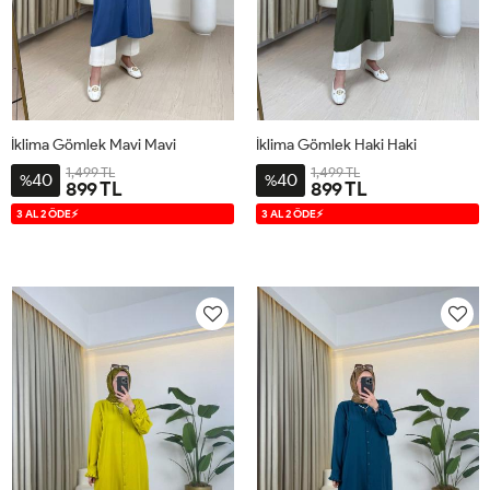
İklima Gömlek Mavi Mavi
İklima Gömlek Haki Haki
1,499 TL
1,499 TL
40
40
%
%
899 TL
899 TL
38-
42-
46-
38-
42-
46-
3 AL 2 ÖDE⚡
3 AL 2 ÖDE⚡
40
44
48
40
44
48