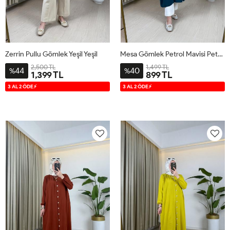
Zerrin Pullu Gömlek Yeşil Yeşil
Mesa Gömlek Petrol Mavisi Petrol Mavisi
2,500 TL
1,499 TL
44
40
%
%
1,399 TL
899 TL
36
38
40
42
44
38-
42-
46-
3 AL 2 ÖDE⚡
3 AL 2 ÖDE⚡
40
44
48