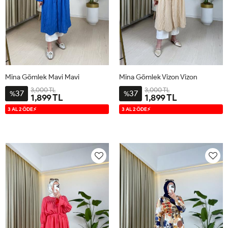
Mina Gömlek Mavi Mavi
Mina Gömlek Vizon Vizon
3,000 TL
3,000 TL
37
37
%
%
1,899 TL
1,899 TL
S
M
L
XL
S
M
L
XL
3 AL 2 ÖDE⚡
3 AL 2 ÖDE⚡