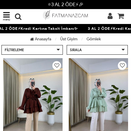
⭐3 AL 2 ÖDE⚡🎉
menü
2 ÖDE⚡Kredi Kartına Taksit İmkanı✨
3 AL 2 ÖDE⚡Kredi Kartın
Anasayfa
Üst Giyim
Gömlek
FILTRELEME
SIRALA