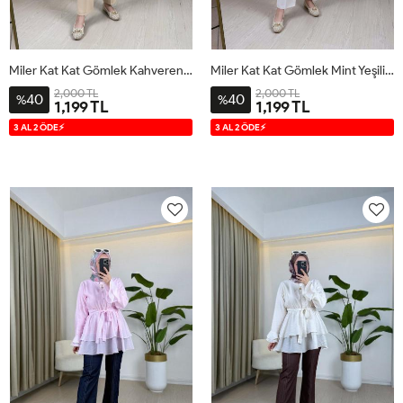
Miler Kat Kat Gömlek Kahverengi Kahverengi
Miler Kat Kat Gömlek Mint Yeşili Mint Yeşili
2,000 TL
2,000 TL
40
40
%
%
1,199 TL
1,199 TL
S
M
L
XL
S
M
L
XL
3 AL 2 ÖDE⚡
3 AL 2 ÖDE⚡