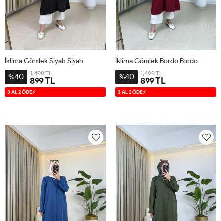
İklima Gömlek Siyah Siyah
İklima Gömlek Bordo Bordo
1,499 TL
1,499 TL
40
40
%
%
899 TL
899 TL
38-
42-
46-
38-
42-
46-
3 AL 2 ÖDE⚡
3 AL 2 ÖDE⚡
40
44
48
40
44
48