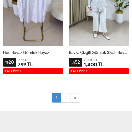
Hen Beyaz Gömlek Beyaz
Ravza Çizgili Gömlek Siyah Beyaz Siyah
999 TL
2,900 TL
20
52
%
%
799 TL
1,400 TL
1
2
1
2
3
4
3 AL 2 ÖDE⚡
3 AL 2 ÖDE⚡
1
2