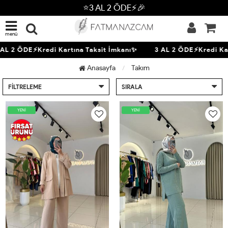
⭐3 AL 2 ÖDE⚡🎉
menü
 2 ÖDE⚡Kredi Kartına Taksit İmkanı✨
3 AL 2 ÖDE⚡Kredi Kartın
Anasayfa
Takım
FILTRELEME
SIRALA
YENİ
YENİ