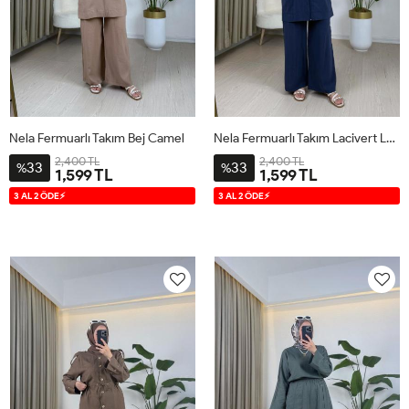
Nela Fermuarlı Takım Bej Camel
Nela Fermuarlı Takım Lacivert Lacivert
2,400 TL
2,400 TL
33
33
%
%
1,599 TL
1,599 TL
1
2
3
1
2
3
3 AL 2 ÖDE⚡
3 AL 2 ÖDE⚡