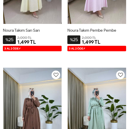
Noura Takım Sarı Sarı
Noura Takım Pembe Pembe
2,000 TL
2,000 TL
25
25
%
%
1,499 TL
1,499 TL
S
M
L
XL
S
M
L
XL
3 AL 2 ÖDE⚡
3 AL 2 ÖDE⚡