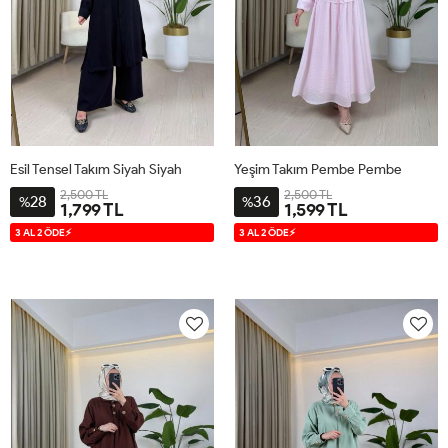
Esil Tensel Takım Siyah Siyah
Yeşim Takım Pembe Pembe
2,500 TL
2,500 TL
28
36
%
%
1,799 TL
1,599 TL
S
M
L
XL
S
M
L
XL
3 AL 2 ÖDE⚡
3 AL 2 ÖDE⚡