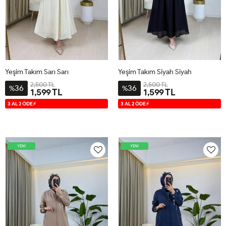
Yeşim Takım Sarı Sarı
Yeşim Takım Siyah Siyah
2,500 TL
2,500 TL
36
36
%
%
1,599 TL
1,599 TL
S
M
L
XL
S
M
L
XL
3 AL 2 ÖDE⚡
3 AL 2 ÖDE⚡
YENİ
YENİ