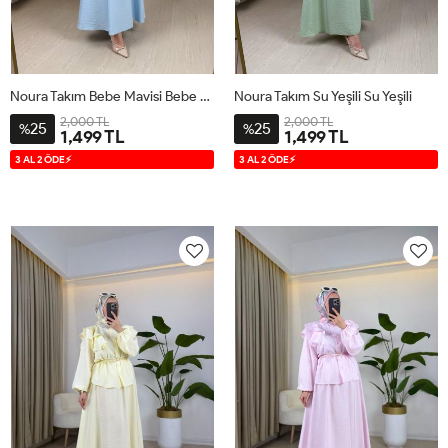
Noura Takım Bebe Mavisi Bebe Mavisi
Noura Takım Su Yeşili Su Yeşili
2,000 TL
2,000 TL
25
25
%
%
1,499 TL
1,499 TL
S
M
L
XL
S
M
L
XL
3 AL 2 ÖDE⚡
3 AL 2 ÖDE⚡