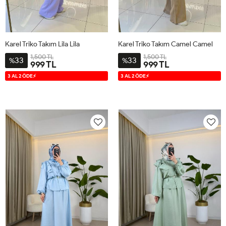
Karel Triko Takım Lila Lila
Karel Triko Takım Camel Camel
1,500 TL
1,500 TL
33
33
%
%
999 TL
999 TL
S-M
L-
S-M
L-
3 AL 2 ÖDE⚡
3 AL 2 ÖDE⚡
XL
XL