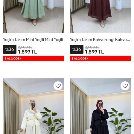
Yeşim Takım Mint Yeşili Mint Yeşili
Yeşim Takım Kahverengi Kahverengi
2,500 TL
2,500 TL
36
36
%
%
1,599 TL
1,599 TL
S
M
L
XL
S
M
L
XL
3 AL 2 ÖDE⚡
3 AL 2 ÖDE⚡