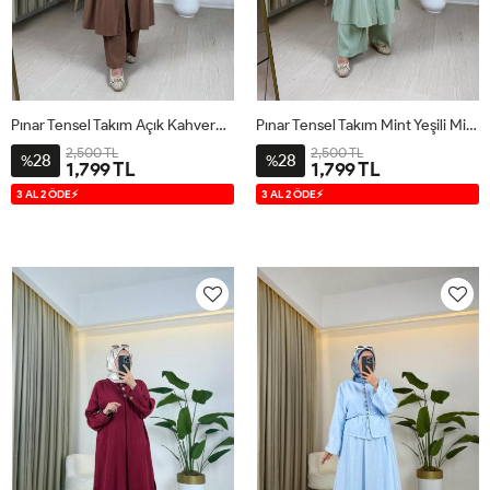
Pınar Tensel Takım Açık Kahverengi Sütlü Kahve
Pınar Tensel Takım Mint Yeşili Mint Yeşili
2,500 TL
2,500 TL
28
28
%
%
1,799 TL
1,799 TL
S
M
L
XL
S
M
L
XL
3 AL 2 ÖDE⚡
3 AL 2 ÖDE⚡