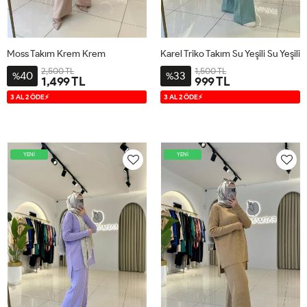
Moss Takım Krem Krem
Karel Triko Takım Su Yeşili Su Yeşili
2,500 TL
1,500 TL
40
33
%
%
1,499 TL
999 TL
38
40
42
44
S-M
L-
3 AL 2 ÖDE⚡
3 AL 2 ÖDE⚡
XL
YENİ
YENİ