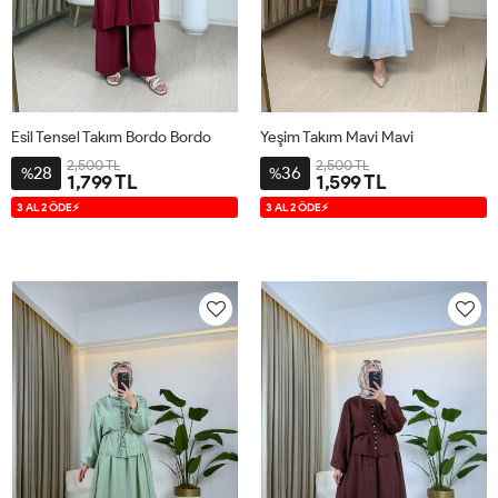
Esil Tensel Takım Bordo Bordo
Yeşim Takım Mavi Mavi
2,500 TL
2,500 TL
28
36
%
%
1,799 TL
1,599 TL
S
M
L
XL
S
M
L
XL
3 AL 2 ÖDE⚡
3 AL 2 ÖDE⚡