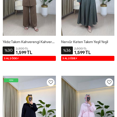
Yıldız Takım Kahverengi Kahverengi
Nervür Keten Takım Yeşil Yeşil
2,300 TL
2,500 TL
30
36
%
%
1,599 TL
1,599 TL
1
2
3
1
2
3
3 AL 2 ÖDE⚡
3 AL 2 ÖDE⚡
YENİ