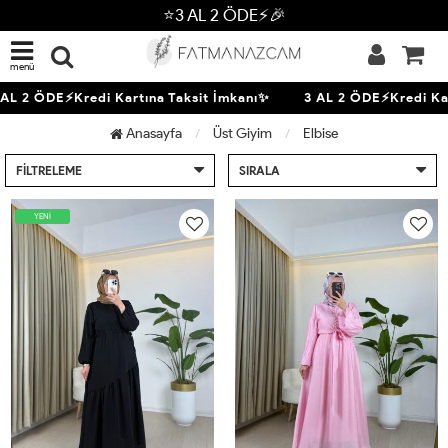
⭐3 AL 2 ÖDE⚡🎉
menü
 2 ÖDE⚡Kredi Kartına Taksit İmkanı✨
3 AL 2 ÖDE⚡Kredi Kartın
Anasayfa
Üst Giyim
Elbise
FILTRELEME
SIRALA
YENİ