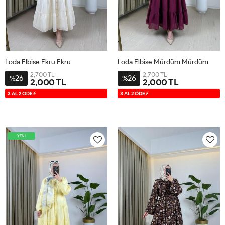
Loda Elbise Ekru Ekru
Loda Elbise Mürdüm Mürdüm
2,700 TL
2,700 TL
26
26
%
%
2,000 TL
2,000 TL
1
2
1
2
3 AL 2 ÖDE⚡
3 AL 2 ÖDE⚡
YENİ