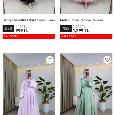
Bengü Tesettür Elbise Siyah Siyah
Melin Elbise Pembe Pembe
1,499 TL
2,500 TL
33
28
%
%
999 TL
1,799 TL
38
40
42
44
1
2
3
3 AL 2 ÖDE⚡
3 AL 2 ÖDE⚡