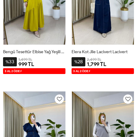
Bengü Tesettür Elbise Yağ Yeşili Yağ Yeşili
Elera Kot Jile Lacivert Lacivert
1,499 TL
2,499 TL
33
28
%
%
999 TL
1,799 TL
38
40
42
44
1
2
3 AL 2 ÖDE⚡
3 AL 2 ÖDE⚡