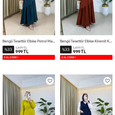
Bengü Tesettür Elbise Petrol Mavisi Petrol Mavisi
Bengü Tesettür Elbise Kiremit Kiremit
1,499 TL
1,499 TL
33
33
%
%
999 TL
999 TL
38
40
42
44
38
40
42
44
3 AL 2 ÖDE⚡
3 AL 2 ÖDE⚡