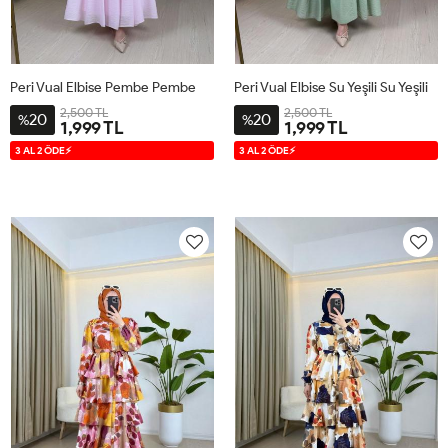
Peri Vual Elbise Pembe Pembe
Peri Vual Elbise Su Yeşili Su Yeşili
2,500 TL
2,500 TL
20
20
%
%
1,999 TL
1,999 TL
S
M
L
XL
S
M
L
XL
3 AL 2 ÖDE⚡
3 AL 2 ÖDE⚡