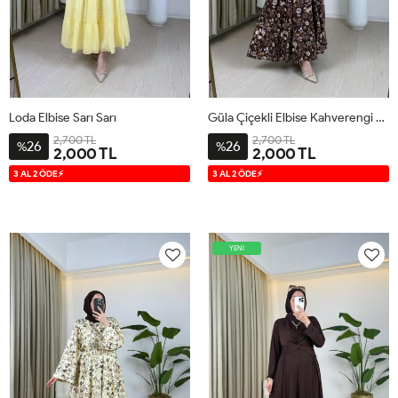
Loda Elbise Sarı Sarı
Güla Çiçekli Elbise Kahverengi Kahverengi
2,700 TL
2,700 TL
26
26
%
%
2,000 TL
2,000 TL
1
2
S
M
L
XL
3 AL 2 ÖDE⚡
3 AL 2 ÖDE⚡
YENİ