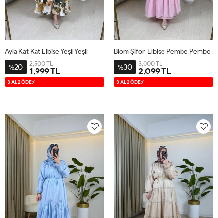
Ayla Kat Kat Elbise Yeşil Yeşil
Blom Şifon Elbise Pembe Pembe
2,500 TL
3,000 TL
20
30
%
%
1,999 TL
2,099 TL
S
M
L
XL
1
2
3 AL 2 ÖDE⚡
3 AL 2 ÖDE⚡