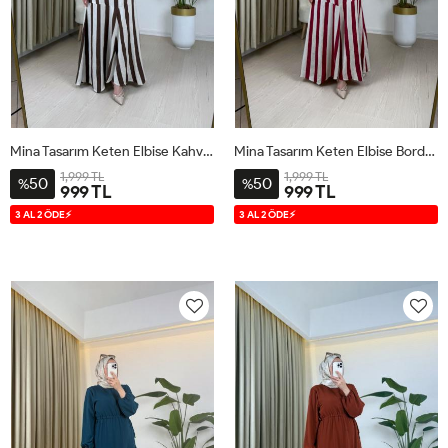
Mina Tasarım Keten Elbise Kahverengi Kahverengi
Mina Tasarım Keten Elbise Bordo Bordo
1,999 TL
1,999 TL
50
50
%
%
999 TL
999 TL
1
2
3
1
2
3
3 AL 2 ÖDE⚡
3 AL 2 ÖDE⚡