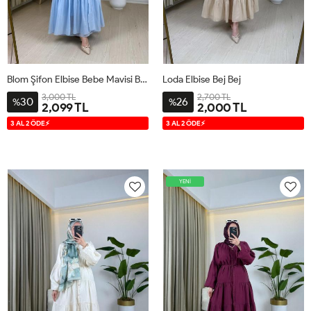
Blom Şifon Elbise Bebe Mavisi Bebe Mavisi
Loda Elbise Bej Bej
3,000 TL
2,700 TL
30
26
%
%
2,099 TL
2,000 TL
1
2
1
2
3 AL 2 ÖDE⚡
3 AL 2 ÖDE⚡
YENİ