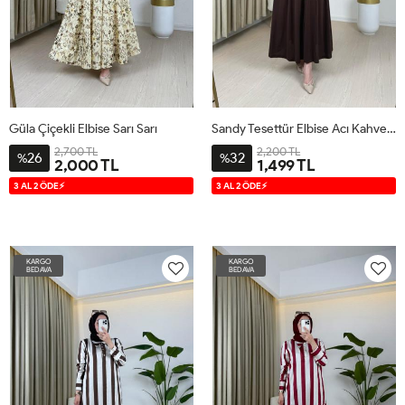
Güla Çiçekli Elbise Sarı Sarı
Sandy Tesettür Elbise Acı Kahve Acı Kahve
2,700 TL
2,200 TL
26
32
%
%
2,000 TL
1,499 TL
S
M
L
XL
3
4
5
3 AL 2 ÖDE⚡
3 AL 2 ÖDE⚡
KARGO
KARGO
BEDAVA
BEDAVA