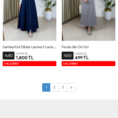
Samba Kot Elbise Lacivert Lacivert
Ferda Jile Gri Gri
2,999 TL
1,000 TL
40
50
%
%
1,800 TL
499 TL
38
40
42
44
38-
42-
3 AL 2 ÖDE⚡
3 AL 2 ÖDE⚡
40
44
1
2
3