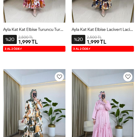
Ayla Kat Kat Elbise Turuncu Turuncu
Ayla Kat Kat Elbise Lacivert Lacivert
2,500 TL
2,500 TL
20
20
%
%
1,999 TL
1,999 TL
S
M
L
XL
S
M
L
XL
3 AL 2 ÖDE⚡
3 AL 2 ÖDE⚡