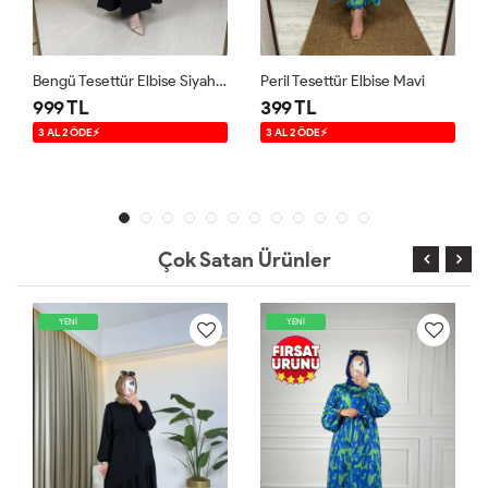
Bengü Tesettür Elbise Siyah Siyah
Peril Tesettür Elbise Mavi
999 TL
399 TL
3 AL 2 ÖDE⚡
3 AL 2 ÖDE⚡
Çok Satan Ürünler
YENİ
YENİ