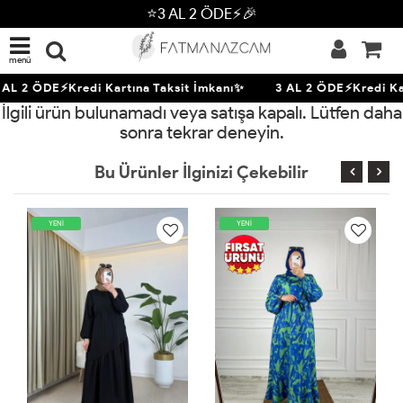
⭐3 AL 2 ÖDE⚡🎉
menü
 AL 2 ÖDE⚡Kredi Kartına Taksit İmkanı✨
3 AL 2 ÖDE⚡Kredi Kar
İlgili ürün bulunamadı veya satışa kapalı. Lütfen daha
sonra tekrar deneyin.
Bu Ürünler İlginizi Çekebilir
YENİ
YENİ