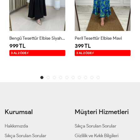
Bengü Tesettür Elbise Siyah Siyah
Peril Tesettür Elbise Mavi
999 TL
399 TL
3 AL 2 ÖDE⚡
3 AL 2 ÖDE⚡
Kurumsal
Müşteri Hizmetleri
Hakkımızda
Sıkça Sorulan Sorular
Sıkça Sorulan Sorular
Gizlilik ve Kvkk Bilgileri